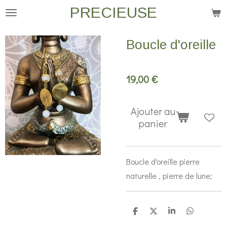
PRECIEUSE
Passer
au
contenu
Boucle d'oreille
principal
19,00 €
Ajouter au
panier
Boucle d'oreille pierre
naturelle , pierre de lune;
P
P
P
P
a
a
a
a