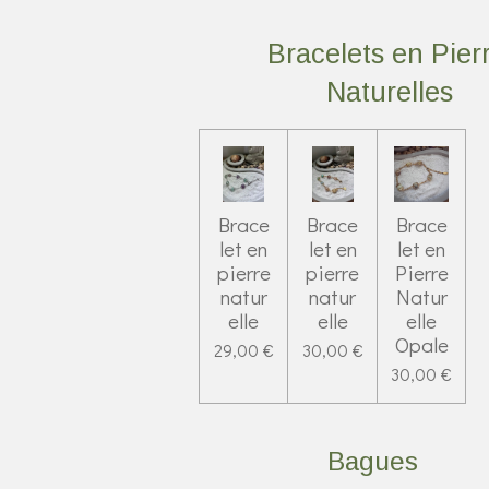
Bracelets en Pier
Naturelles
Brace
Brace
Brace
let en
let en
let en
pierre
pierre
Pierre
natur
natur
Natur
elle
elle
elle
Opale
29,00 €
30,00 €
30,00 €
Bagues