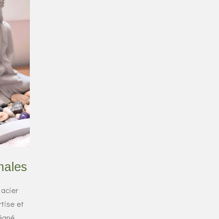
inales
 acier
tise et
régné