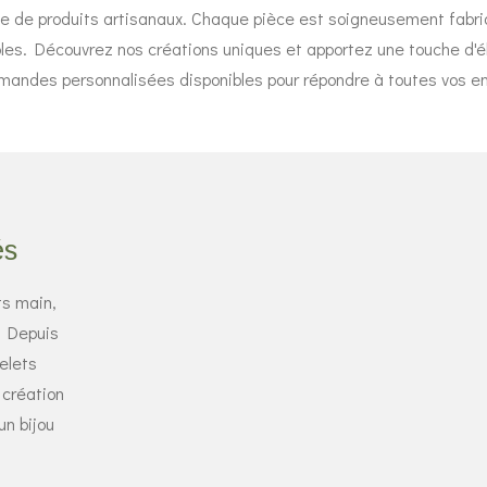
ée de produits artisanaux. Chaque pièce est soigneusement fabriq
bles. Découvrez nos créations uniques et apportez une touche d'é
andes personnalisées disponibles pour répondre à toutes vos en
és
ts main,
. Depuis
celets
 création
un bijou