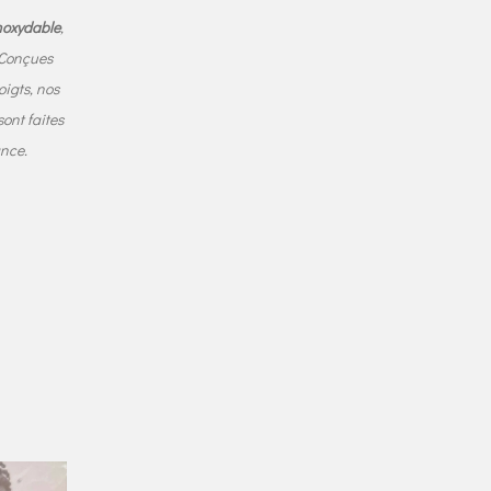
noxydable
,
. Conçues
oigts, nos
ont faites
ance.